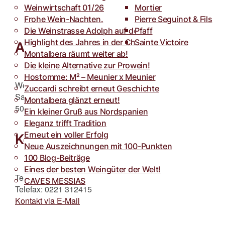
Weinwirtschaft 01/26
Toro
Rocca dei Forti
Mortier
Frohe Wein-Nachten.
Villa Armellina
Pierre Seguinot & Fils
Die Weinstrasse Adolph auf der weinFACH
Pfaff
Highlight des Jahres in der Champagne.
Sainte Victoire
Adresse
Montalbera räumt weiter ab!
Die kleine Alternative zur Prowein!
Hostomme: M² – Meunier x Meunier
Weinstrasse Adolph GmbH
Zuccardi schreibt erneut Geschichte
Sachsenring 38
Montalbera glänzt erneut!
50677 Köln
Ein kleiner Gruß aus Nordspanien
Eleganz trifft Tradition
Erneut ein voller Erfolg
Kontakt
Neue Auszeichnungen mit 100-Punkten
100 Blog-Beiträge
Eines der besten Weingüter der Welt!
Telefon: 0221 312413
CAVES MESSIAS
Telefax: 0221 312415
Kontakt via E-Mail