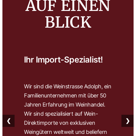
AUF EINEN
BLICK
Ihr Import-Spezialist!
Wa
Wir sind die Weinstrasse Adolph, ein
Wir 
Familienunternehmen mit über 50
wähl
Jahren Erfahrung im Weinhandel.
herv
Wir sind spezialisiert auf Wein-
Wein
❮
❯
Direktimporte von exklusiven
Fach
Weingütern weltweit und beliefern
find