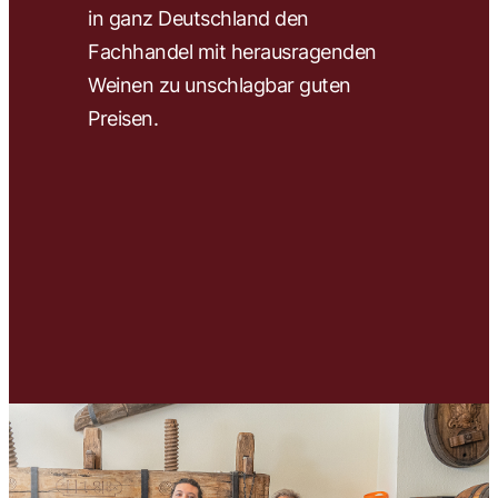
in ganz Deutschland den
wir 
Fachhandel mit herausragenden
ausw
Weinen zu unschlagbar guten
und 
Preisen.
Unse