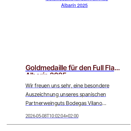
wir als Weinstrasse Adolph GmbH mit
großer Wertschätzung begleiten.
Goldmedaille für den Full Flap
Albarín 2025
Wir freuen uns sehr, eine besondere
Auszeichnung unseres spanischen
Partnerweinguts Bodegas Vilano
bekanntgeben zu dürfen: Der Full Flap
2026-05-08T10:02:04+02:00
Albarín 2025 wurde bei der
renommierten Women’s International