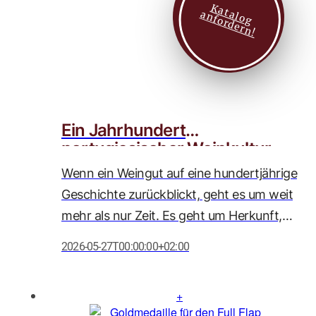
K
a
t
l
o
g
n
f
o
r
d
e
r
n
zu den Spitzenweinen des Wettbewerbs
a
a
!
zählt.
Ein Jahrhundert
portugiesischer Weinkultur
Wenn ein Weingut auf eine hundertjährige
Geschichte zurückblickt, geht es um weit
mehr als nur Zeit. Es geht um Herkunft,
Haltung und Hingabe. In diesem Jahr
2026-05-27T00:00:00+02:00
feiert unser geschätzter Partner, Caves
Messias, sein 100-jähriges Bestehen
(gegründet 1926) – ein Meilenstein, den