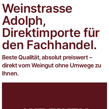
Weinstrasse
Trophy mit der Goldmedaille
ausgezeichnet.
Adolph,
Direktimporte für
den Fachhandel.
Beste Qualität, absolut preiswert –
direkt vom Weingut ohne Umwege zu
Ihnen.