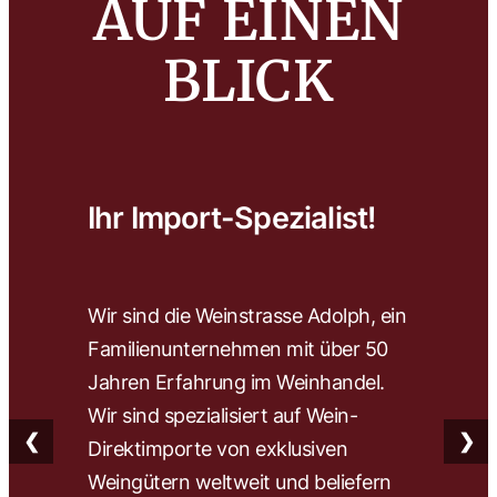
AUF EINEN
BLICK
Ihr Import-Spezialist!
Wa
Wir sind die Weinstrasse Adolph, ein
Wir 
Familienunternehmen mit über 50
wähl
Jahren Erfahrung im Weinhandel.
herv
Wir sind spezialisiert auf Wein-
Wein
❮
❯
Direktimporte von exklusiven
Fach
Weingütern weltweit und beliefern
find