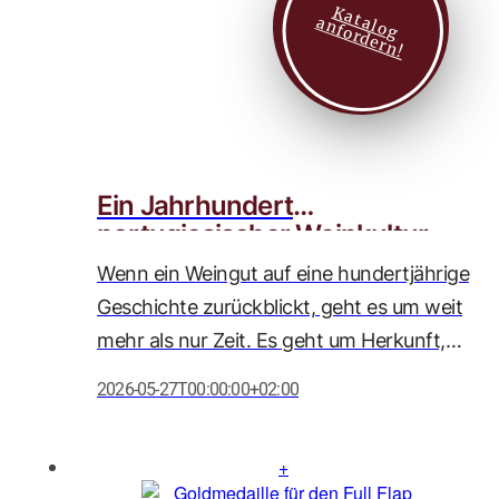
K
a
t
l
o
g
n
f
o
r
d
e
r
n
zu den Spitzenweinen des Wettbewerbs
a
a
!
zählt.
Ein Jahrhundert
portugiesischer Weinkultur
Wenn ein Weingut auf eine hundertjährige
Geschichte zurückblickt, geht es um weit
mehr als nur Zeit. Es geht um Herkunft,
Haltung und Hingabe. In diesem Jahr
2026-05-27T00:00:00+02:00
feiert unser geschätzter Partner, Caves
Messias, sein 100-jähriges Bestehen
(gegründet 1926) – ein Meilenstein, den