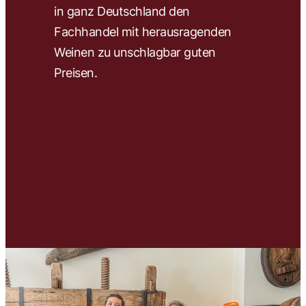
in ganz Deutschland den
wir 
Fachhandel mit herausragenden
ausw
Weinen zu unschlagbar guten
und 
Preisen.
Unse