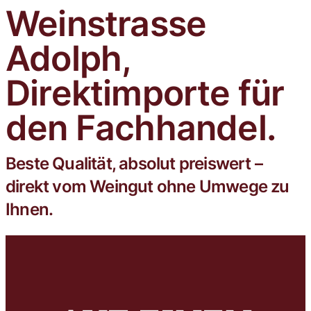
Weinstrasse
Trophy mit der Goldmedaille
ausgezeichnet.
Adolph,
Direktimporte für
den Fachhandel.
Beste Qualität, absolut preiswert –
direkt vom Weingut ohne Umwege zu
Ihnen.