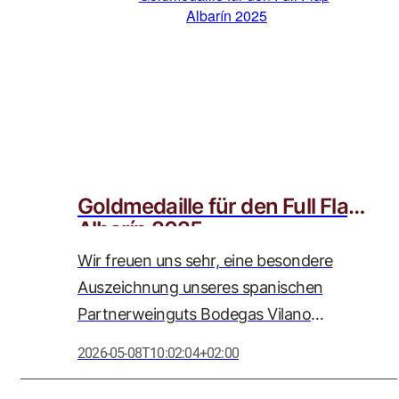
wir als Weinstrasse Adolph GmbH mit
großer Wertschätzung begleiten.
Goldmedaille für den Full Flap
Albarín 2025
Wir freuen uns sehr, eine besondere
Auszeichnung unseres spanischen
Partnerweinguts Bodegas Vilano
bekanntgeben zu dürfen: Der Full Flap
2026-05-08T10:02:04+02:00
Albarín 2025 wurde bei der
renommierten Women’s International