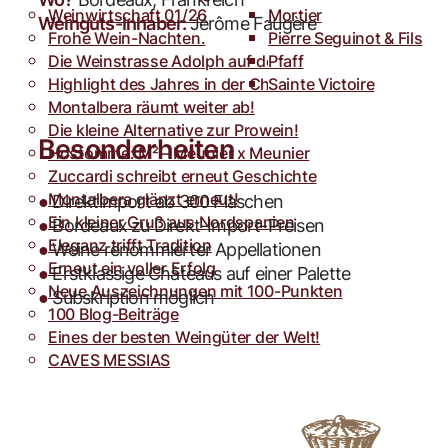
Weinwirtschaft 01/26
Toro
Rocca dei Forti
Mortier
Weinguts-Inhaber:
Jérôme Faugère
Frohe Wein-Nachten.
Villa Armellina
Pierre Seguinot & Fils
Die Weinstrasse Adolph auf der weinFACH
Pfaff
Highlight des Jahres in der Champagne.
Sainte Victoire
Montalbera räumt weiter ab!
Die kleine Alternative zur Prowein!
Besonderheiten
Hostomme: M² – Meunier x Meunier
Zuccardi schreibt erneut Geschichte
Montalbera glänzt erneut!
●
Direktimport ab 300 Flaschen
Ein kleiner Gruß aus Nordspanien
●
Bordeaux zu Direkt-Import-Preisen
Eleganz trifft Tradition
●
Weine renommierter Appellationen
Erneut ein voller Erfolg
●
Erstklassige Châteaus auf einer Palette
Neue Auszeichnungen mit 100-Punkten
●
Subskription möglich
100 Blog-Beiträge
Eines der besten Weingüter der Welt!
CAVES MESSIAS