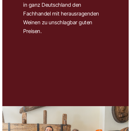
in ganz Deutschland den
wir 
Fachhandel mit herausragenden
ausw
Weinen zu unschlagbar guten
und 
Preisen.
Unse