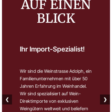
AUF EINEN
BLICK
Ihr Import-Spezialist!
Wa
Wir sind die Weinstrasse Adolph, ein
Wir 
Familienunternehmen mit über 50
wähl
Jahren Erfahrung im Weinhandel.
herv
Wir sind spezialisiert auf Wein-
Wein
❮
❯
Direktimporte von exklusiven
Fach
Weingütern weltweit und beliefern
find