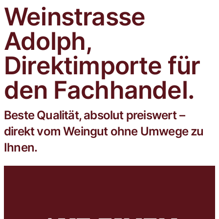
Weinstrasse
Trophy mit der Goldmedaille
ausgezeichnet.
Adolph,
Direktimporte für
den Fachhandel.
Beste Qualität, absolut preiswert –
direkt vom Weingut ohne Umwege zu
Ihnen.