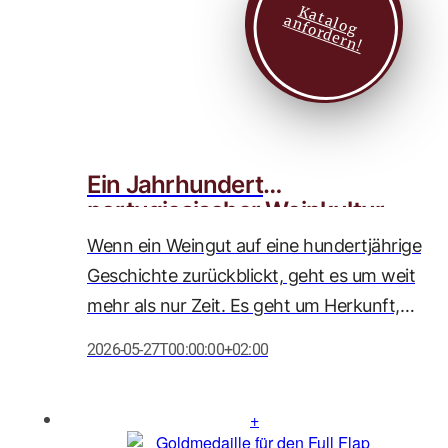
K
a
t
l
o
g
n
f
o
r
d
e
r
n
zu den Spitzenweinen des Wettbewerbs
a
a
!
zählt.
Ein Jahrhundert
portugiesischer Weinkultur
Wenn ein Weingut auf eine hundertjährige
Geschichte zurückblickt, geht es um weit
mehr als nur Zeit. Es geht um Herkunft,
Haltung und Hingabe. In diesem Jahr
2026-05-27T00:00:00+02:00
feiert unser geschätzter Partner, Caves
Messias, sein 100-jähriges Bestehen
(gegründet 1926) – ein Meilenstein, den