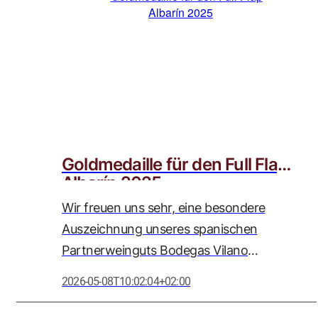
wir als Weinstrasse Adolph GmbH mit
großer Wertschätzung begleiten.
Goldmedaille für den Full Flap
Albarín 2025
Wir freuen uns sehr, eine besondere
Auszeichnung unseres spanischen
Partnerweinguts Bodegas Vilano
bekanntgeben zu dürfen: Der Full Flap
2026-05-08T10:02:04+02:00
Albarín 2025 wurde bei der
renommierten Women’s International