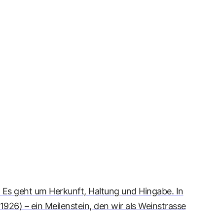
. Es geht um Herkunft, Haltung und Hingabe. In
926) – ein Meilenstein, den wir als Weinstrasse