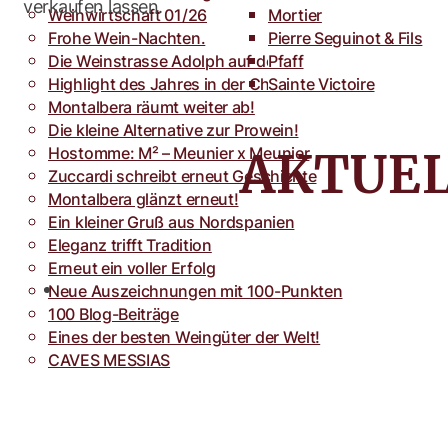
Weinwirtschaft 01/26
Toro
Rocca dei Forti
Mortier
Frohe Wein-Nachten.
Villa Armellina
Pierre Seguinot & Fils
Die Weinstrasse Adolph auf der weinFACH
Pfaff
Highlight des Jahres in der Champagne.
Sainte Victoire
Montalbera räumt weiter ab!
Die kleine Alternative zur Prowein!
Hostomme: M² – Meunier x Meunier
Zuccardi schreibt erneut Geschichte
Montalbera glänzt erneut!
Ein kleiner Gruß aus Nordspanien
Eleganz trifft Tradition
Erneut ein voller Erfolg
Neue Auszeichnungen mit 100-Punkten
100 Blog-Beiträge
Eines der besten Weingüter der Welt!
CAVES MESSIAS