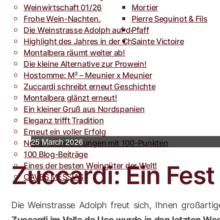
Weinwirtschaft 01/26
Toro
Rocca dei Forti
Mortier
Frohe Wein-Nachten.
Villa Armellina
Pierre Seguinot & Fils
Die Weinstrasse Adolph auf der weinFACH
Pfaff
Highlight des Jahres in der Champagne.
Sainte Victoire
Montalbera räumt weiter ab!
Die kleine Alternative zur Prowein!
Hostomme: M² – Meunier x Meunier
Zuccardi schreibt erneut Geschichte
Montalbera glänzt erneut!
Ein kleiner Gruß aus Nordspanien
Eleganz trifft Tradition
Erneut ein voller Erfolg
25 March 2026
Neue Auszeichnungen mit 100-Punkten
100 Blog-Beiträge
Eines der besten Weingüter der Welt!
Zuccardi: Ein Fest
CAVES MESSIAS
Die Weinstrasse Adolph freut sich, Ihnen großarti
Zuccardi im Valle de Uco wurde in den letzten W