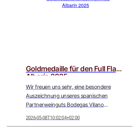
wir als Weinstrasse Adolph GmbH mit
großer Wertschätzung begleiten.
Goldmedaille für den Full Flap
Albarín 2025
Wir freuen uns sehr, eine besondere
Auszeichnung unseres spanischen
Partnerweinguts Bodegas Vilano
bekanntgeben zu dürfen: Der Full Flap
2026-05-08T10:02:04+02:00
Albarín 2025 wurde bei der
renommierten Women’s International