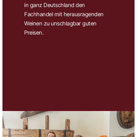
in ganz Deutschland den
wir 
Fachhandel mit herausragenden
ausw
Weinen zu unschlagbar guten
und 
Preisen.
Unse