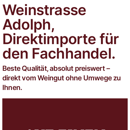
Weinstrasse
Trophy mit der Goldmedaille
ausgezeichnet.
Adolph,
Direktimporte für
den Fachhandel.
Beste Qualität, absolut preiswert –
direkt vom Weingut ohne Umwege zu
Ihnen.