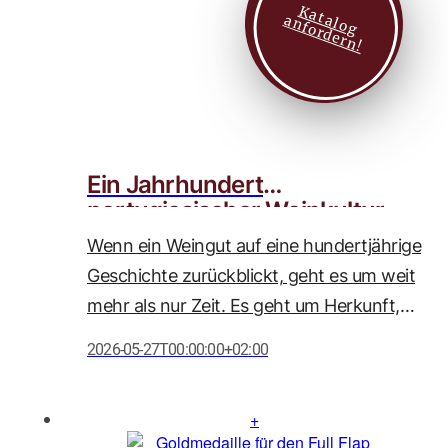
K
a
t
l
o
g
n
f
o
r
d
e
r
n
zu den Spitzenweinen des Wettbewerbs
a
a
!
zählt.
Ein Jahrhundert
portugiesischer Weinkultur
Wenn ein Weingut auf eine hundertjährige
Geschichte zurückblickt, geht es um weit
mehr als nur Zeit. Es geht um Herkunft,
Haltung und Hingabe. In diesem Jahr
2026-05-27T00:00:00+02:00
feiert unser geschätzter Partner, Caves
Messias, sein 100-jähriges Bestehen
(gegründet 1926) – ein Meilenstein, den