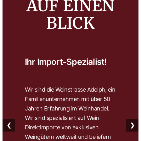
AUF EINEN
BLICK
Ihr Import-Spezialist!
Wa
Wir sind die Weinstrasse Adolph, ein
Wir 
Familienunternehmen mit über 50
wähl
Jahren Erfahrung im Weinhandel.
herv
Wir sind spezialisiert auf Wein-
Wein
❮
❯
Direktimporte von exklusiven
Fach
Weingütern weltweit und beliefern
find