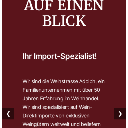
AUF EINEN
BLICK
Ihr Import-Spezialist!
Wa
Wir sind die Weinstrasse Adolph, ein
Wir 
Familienunternehmen mit über 50
wähl
Jahren Erfahrung im Weinhandel.
herv
Wir sind spezialisiert auf Wein-
Wein
❮
❯
Direktimporte von exklusiven
Fach
Weingütern weltweit und beliefern
find