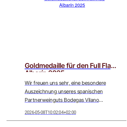
wir als Weinstrasse Adolph GmbH mit
großer Wertschätzung begleiten.
Goldmedaille für den Full Flap
Albarín 2025
Wir freuen uns sehr, eine besondere
Auszeichnung unseres spanischen
Partnerweinguts Bodegas Vilano
bekanntgeben zu dürfen: Der Full Flap
2026-05-08T10:02:04+02:00
Albarín 2025 wurde bei der
renommierten Women’s International