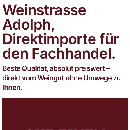
Weinstrasse
Trophy mit der Goldmedaille
ausgezeichnet.
Adolph,
Direktimporte für
den Fachhandel.
Beste Qualität, absolut preiswert –
direkt vom Weingut ohne Umwege zu
Ihnen.