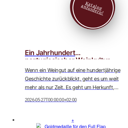
K
a
t
l
o
g
n
f
o
r
d
e
r
n
zu den Spitzenweinen des Wettbewerbs
a
a
!
zählt.
Ein Jahrhundert
portugiesischer Weinkultur
Wenn ein Weingut auf eine hundertjährige
Geschichte zurückblickt, geht es um weit
mehr als nur Zeit. Es geht um Herkunft,
Haltung und Hingabe. In diesem Jahr
2026-05-27T00:00:00+02:00
feiert unser geschätzter Partner, Caves
Messias, sein 100-jähriges Bestehen
(gegründet 1926) – ein Meilenstein, den