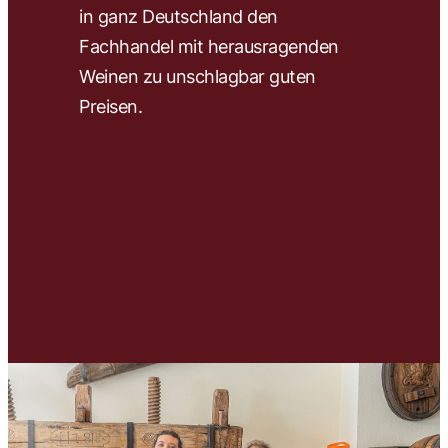
in ganz Deutschland den
wir 
Fachhandel mit herausragenden
ausw
Weinen zu unschlagbar guten
und 
Preisen.
Unse