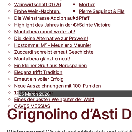
Weinwirtschaft 01/26
Toro
Rocca dei Forti
Mortier
Frohe Wein-Nachten.
Villa Armellina
Pierre Seguinot & Fils
Die Weinstrasse Adolph auf der weinFACH
Pfaff
Highlight des Jahres in der Champagne.
Sainte Victoire
Montalbera räumt weiter ab!
Die kleine Alternative zur Prowein!
Hostomme: M² – Meunier x Meunier
Zuccardi schreibt erneut Geschichte
Montalbera glänzt erneut!
Ein kleiner Gruß aus Nordspanien
Eleganz trifft Tradition
Erneut ein voller Erfolg
Neue Auszeichnungen mit 100-Punkten
100 Blog-Beiträge
25 March 2026
Eines der besten Weingüter der Welt!
CAVES MESSIAS
Grignolino d’Asti
Wir freuen uns!
Wir sind unglaublich stolz und glückl